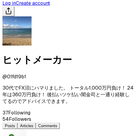
Log in
Create account
ヒットメーカー
@
01fd19b1
30代でFX沼にハマりました。 トータル1,000万円負け！ 24
年は360万円負け！ 後払いツケ払い闇金司と一通り経験し
てるのでアドバイスできます。
37
Following
54
Followers
Posts
Articles
Comments