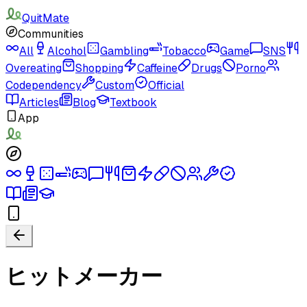
QuitMate
Communities
All
Alcohol
Gambling
Tobacco
Game
SNS
Overeating
Shopping
Caffeine
Drugs
Porno
Codependency
Custom
Official
Articles
Blog
Textbook
App
ヒットメーカー