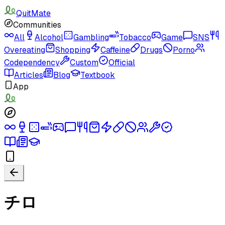
QuitMate
Communities
All
Alcohol
Gambling
Tobacco
Game
SNS
Overeating
Shopping
Caffeine
Drugs
Porno
Codependency
Custom
Official
Articles
Blog
Textbook
App
チロ