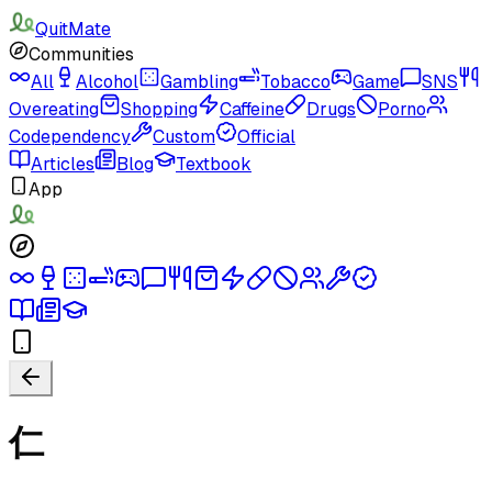
QuitMate
Communities
All
Alcohol
Gambling
Tobacco
Game
SNS
Overeating
Shopping
Caffeine
Drugs
Porno
Codependency
Custom
Official
Articles
Blog
Textbook
App
仁