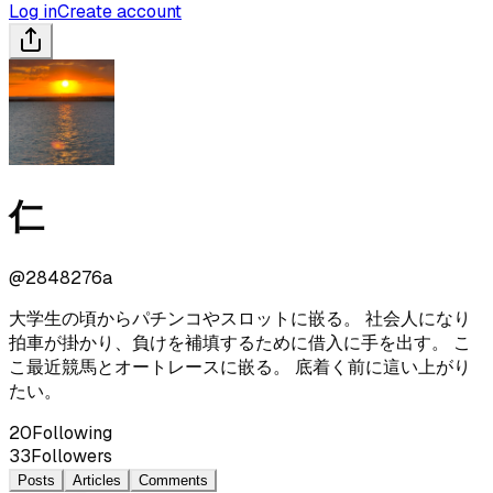
Log in
Create account
仁
@
2848276a
大学生の頃からパチンコやスロットに嵌る。 社会人になり
拍車が掛かり、負けを補填するために借入に手を出す。 こ
こ最近競馬とオートレースに嵌る。 底着く前に這い上がり
たい。
20
Following
33
Followers
Posts
Articles
Comments