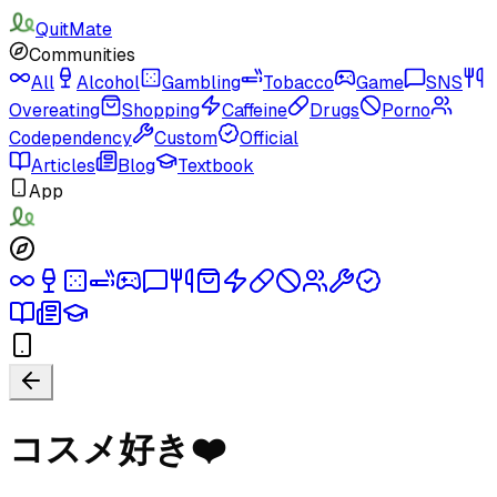
QuitMate
Communities
All
Alcohol
Gambling
Tobacco
Game
SNS
Overeating
Shopping
Caffeine
Drugs
Porno
Codependency
Custom
Official
Articles
Blog
Textbook
App
コスメ好き❤️