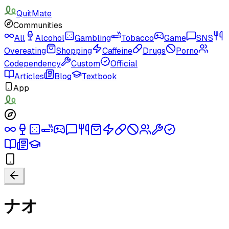
QuitMate
Communities
All
Alcohol
Gambling
Tobacco
Game
SNS
Overeating
Shopping
Caffeine
Drugs
Porno
Codependency
Custom
Official
Articles
Blog
Textbook
App
ナオ