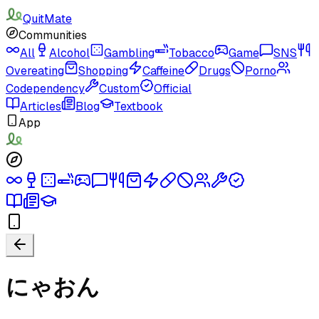
QuitMate
Communities
All
Alcohol
Gambling
Tobacco
Game
SNS
Overeating
Shopping
Caffeine
Drugs
Porno
Codependency
Custom
Official
Articles
Blog
Textbook
App
にゃおん