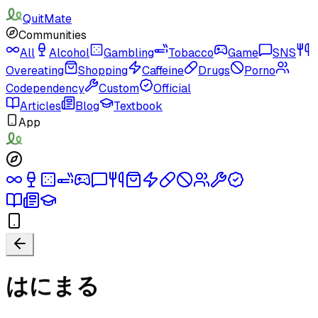
QuitMate
Communities
All
Alcohol
Gambling
Tobacco
Game
SNS
Overeating
Shopping
Caffeine
Drugs
Porno
Codependency
Custom
Official
Articles
Blog
Textbook
App
はにまる