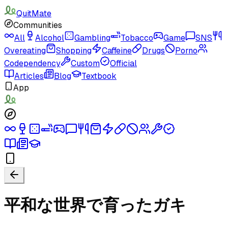
QuitMate
Communities
All
Alcohol
Gambling
Tobacco
Game
SNS
Overeating
Shopping
Caffeine
Drugs
Porno
Codependency
Custom
Official
Articles
Blog
Textbook
App
平和な世界で育ったガキ