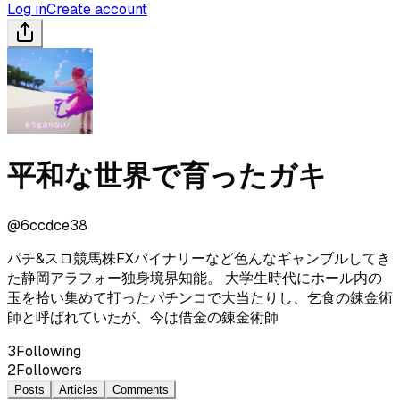
Log in
Create account
平和な世界で育ったガキ
@
6ccdce38
パチ&スロ競馬株FXバイナリーなど色んなギャンブルしてき
た静岡アラフォー独身境界知能。 大学生時代にホール内の
玉を拾い集めて打ったパチンコで大当たりし、乞食の錬金術
師と呼ばれていたが、今は借金の錬金術師
3
Following
2
Followers
Posts
Articles
Comments