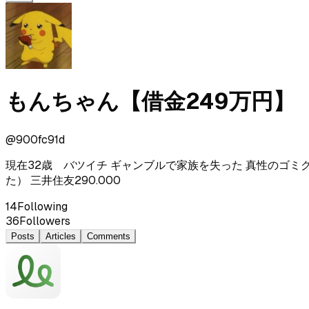
もんちゃん【借金249万円】
@
900fc91d
現在32歳 バツイチ ギャンブルで家族を失った 真性のゴミクズです
た） 三井住友290.000
14
Following
36
Followers
Posts
Articles
Comments