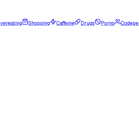
vereating
Shopping
Caffeine
Drugs
Porno
Codepe