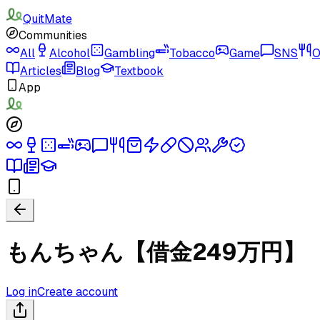
QuitMate
Communities
All
Alcohol
Gambling
Tobacco
Game
SNS
O
Articles
Blog
Textbook
App
もんちゃん【借金249万円】
Log in
Create account