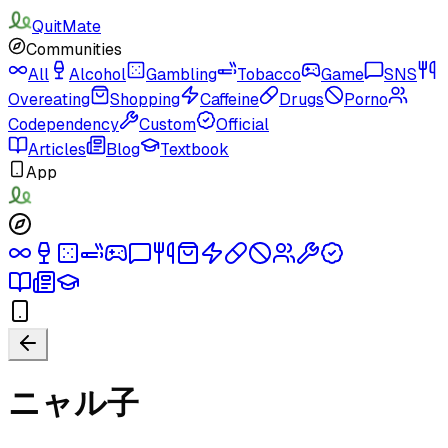
QuitMate
Communities
All
Alcohol
Gambling
Tobacco
Game
SNS
Overeating
Shopping
Caffeine
Drugs
Porno
Codependency
Custom
Official
Articles
Blog
Textbook
App
ニャル子