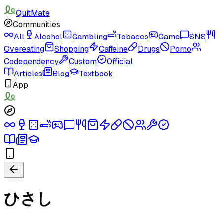
QuitMate
Communities
All
Alcohol
Gambling
Tobacco
Game
SNS
Overeating
Shopping
Caffeine
Drugs
Porno
Codependency
Custom
Official
Articles
Blog
Textbook
App
ひさし