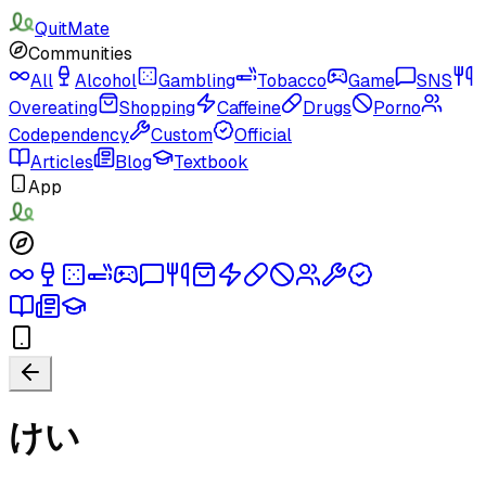
QuitMate
Communities
All
Alcohol
Gambling
Tobacco
Game
SNS
Overeating
Shopping
Caffeine
Drugs
Porno
Codependency
Custom
Official
Articles
Blog
Textbook
App
けい