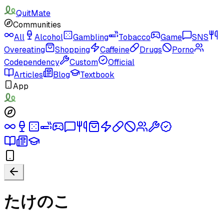
QuitMate
Communities
All
Alcohol
Gambling
Tobacco
Game
SNS
Overeating
Shopping
Caffeine
Drugs
Porno
Codependency
Custom
Official
Articles
Blog
Textbook
App
たけのこ