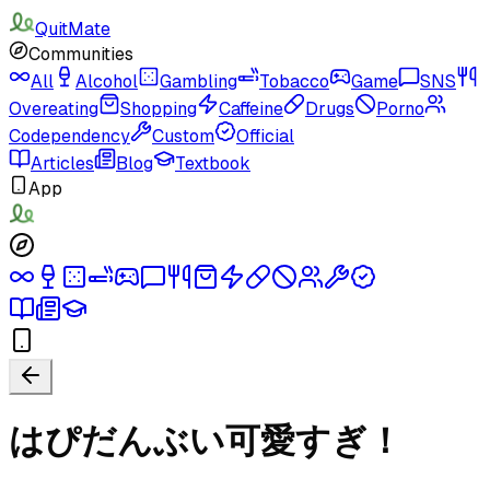
QuitMate
Communities
All
Alcohol
Gambling
Tobacco
Game
SNS
Overeating
Shopping
Caffeine
Drugs
Porno
Codependency
Custom
Official
Articles
Blog
Textbook
App
はぴだんぶい可愛すぎ！