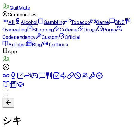
QuitMate
Communities
All
Alcohol
Gambling
Tobacco
Game
SNS
Overeating
Shopping
Caffeine
Drugs
Porno
Codependency
Custom
Official
Articles
Blog
Textbook
App
シキ